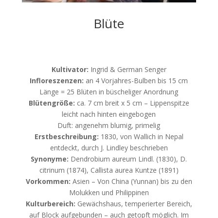
Blüte
Kultivator:
Ingrid & German Senger
Infloreszenzen:
an 4 Vorjahres-Bulben bis 15 cm
Länge = 25 Blüten in büscheliger Anordnung
Blütengröße:
ca. 7 cm breit x 5 cm – Lippenspitze
leicht nach hinten eingebogen
Duft: angenehm blumig, primelig
Erstbeschreibung:
1830, von Wallich in Nepal
entdeckt, durch J. Lindley beschrieben
Synonyme:
Dendrobium aureum Lindl. (1830), D.
citrinum (1874), Callista aurea Kuntze (1891)
Vorkommen:
Asien – Von China (Yunnan) bis zu den
Molukken und Philippinen
Kulturbereich:
Gewächshaus, temperierter Bereich,
auf Block aufgebunden – auch getopft möglich. Im