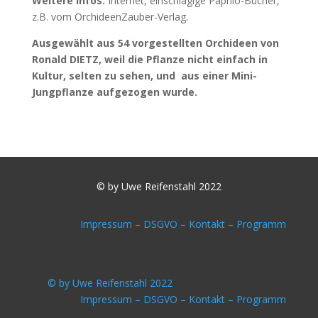
Weitere Infos:
Internet, einschlägige Paphio-Bücher,
z.B. vom OrchideenZauber-Verlag.
Ausgewählt aus 54 vorgestellten Orchideen von
Ronald DIETZ, weil die Pflanze nicht einfach in
Kultur, selten zu sehen, und aus einer Mini-
Jungpflanze aufgezogen wurde.
© by Uwe Reifenstahl 2022
Impressum –
DSGVO –
Kontakt –
Programm
© by Uwe Reifenstahl 2022
Impressum –
DSGVO –
Kontakt –
Programm