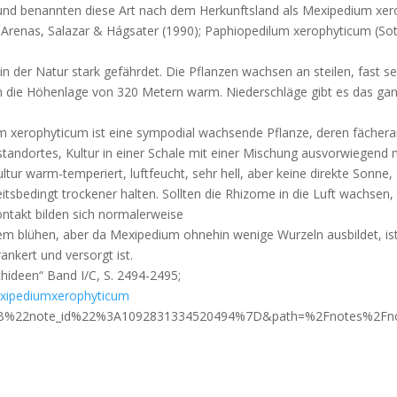
und benannten diese Art
nach dem Herkunftsland als Mexipedium xer
renas, Salazar & Hágsater (1990);
Paphiopedilum xerophyticum (Soto
in der Natur stark gefährdet. Die Pflanzen wachsen an steilen, fast
se
ch die Höhenlage von 320 Metern warm. Niederschläge gibt es
das gan
 xerophyticum ist eine sympodial wachsende Pflanze, deren
fächera
tandortes, Kultur in einer Schale mit einer Mischung aus
vorwiegend mi
ultur warm-temperiert, luftfeucht, sehr hell, aber keine
direkte Sonne,
eitsbedingt
trockener halten.
Sollten die Rhizome in die Luft wachsen,
ontakt bilden sich normalerweise
dem blühen, aber da Mexipedium
ohnehin wenige Wurzeln ausbildet, is
ankert und versorgt ist.
chideen“ Band I/C, S. 2494-2495;
Mexipediumxerophyticum
=%7B%22note_id%22%3A1092831334520494%7D&path=%2Fnotes%2Fn