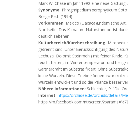
Mark W. Chase im Jahr 1992 eine neue Gattung 
Synonyme:
Phragmipedium xerophyticum Soto A
Börge
Pett. (1994)
Vorkommen:
Mexico (Oaxaca)
Endemische Art, 
Nordseite. Das Klima am
Naturstandort ist dur
deutlich seltener.
Kulturbereich/Kurzbeschreibung:
Mexipedium
getrennt sind. Unter
Berücksichtigung des Naturs
Lechuza, Dolomit
Steinmehl) mit feiner Rinde. K
feucht halten, im Winter temperatur- und helligk
Gärtnerdraht im Substrat fixiert. Ohne Substratk
keine Wurzeln. Diese Triebe können zwar trotz
Wurzeln entwickelt und so die Pflanze besser ver
Nähere Informationen:
Schlechter, R. “Die Or
Internet:
https://orchidee.de/orchids/details/
https://m.facebook.com/nt/screen/?params