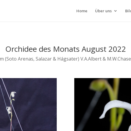
Home
Über uns
Bil
Orchidee des Monats August 2022
um
(Soto Arenas, Salazar & Hágsater) V.A.Albert &
M.W.Chase,